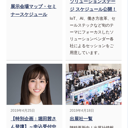
ソリューションステー
展示会場マップ・セミ
ジ スケジュール公開！
ナースケジュール
IoT、AI、働き方改革、セ
ールステックなど旬のテ
ーマにフォーカスしたソ
リューションベンダー各
社によるセッションをご
用意しています。
2019年4月25日
2019年4月18日
【特別企画：堀田茜さ
出展社一覧
ん登壇】～申込受付中
随時更新中！出展社情報