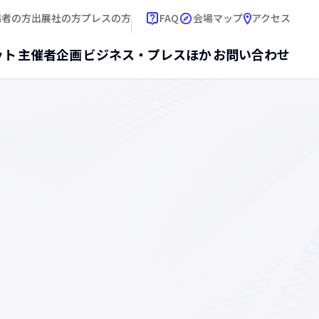
新し
場者の方
出展社の方
プレスの方
FAQ
会場マップ
アクセス
ット
主催者企画
ビジネス・プレスほか
お問い合わせ
式番組
スデイから一般公開日の4日間、さまざまな出展社がTGS公式
情報を発信します。日本語チャンネル以外に、英語や中国語の
ネルもご用意しています。公式番組表をご確認の上、ご視聴く
。
詳しく見る