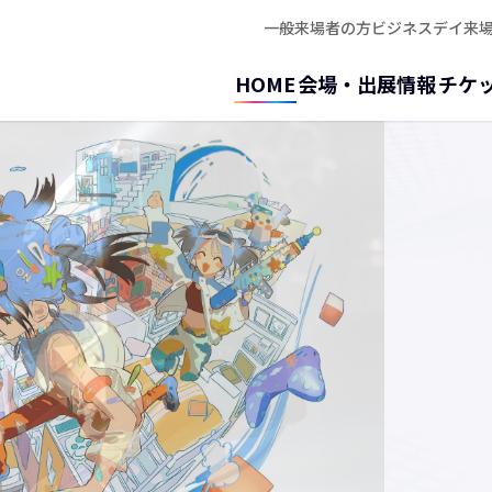
一般来場者の方
ビジネスデイ来
HOME
会場・出展情報
チケ
公
ビジネ
番組で
チャン
ださい