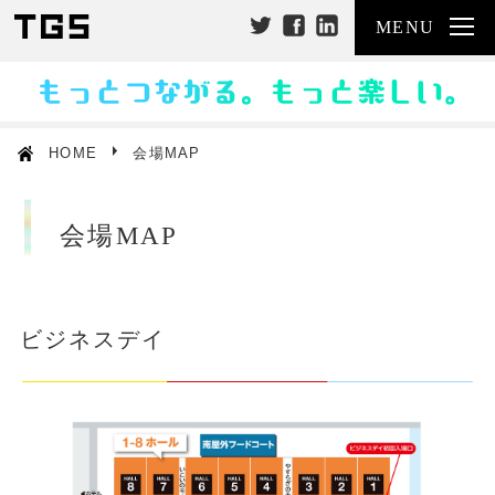
「特定商取引に関する法律」に基づく表示
MENU
出展のご案内
報道関係者の方へ
プレスリリース
HOME
会場MAP
出展社ニュース
ダウンロードセンター
会場MAP
プレス登録について
TGS2018サイトへ
ビジネスデイ
TOPページへ戻る