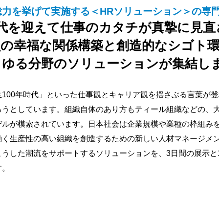
総力を挙げて実施する＜HRソリューション＞の専
時代を迎えて仕事のカタチが真摯に見
員の幸福な関係構築と創造的なシゴト
らゆる分野のソリューションが集結し
生100年時代」といった仕事観とキャリア観を揺さぶる言葉が
ろうとしています。組織自体のあり方もティール組織などの、
デルが模索されています。日本社会は企業規模や業種の枠組み
働く生産性の高い組織を創造するための新しい人材マネージメ
うした潮流をサポートするソリューションを、3日間の展示と1
す。