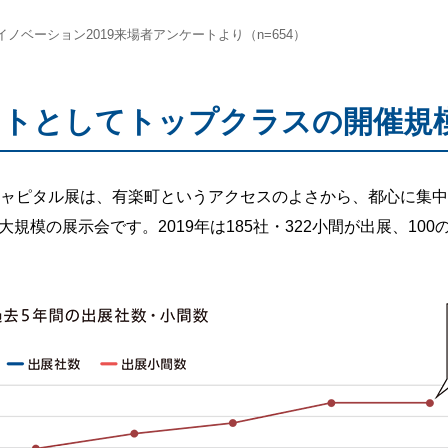
ベーション2019来場者アンケートより（n=654）
ントとしてトップクラスの開催規
キャピタル展は、有楽町というアクセスのよさから、都心に集
規模の展示会です。2019年は185社・322小間が出展、100