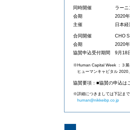
同時開催
ラーニ
会期
202
主催
日本経
合同開催
CHO Su
会期
2020
協賛申込受付期間
9月1
※Human Capital Week
ヒューマンキャピタル 2020、ラ
協賛要項：■協賛の申込は
※詳細につきましては下記まで
human@nikkeibp.co.jp