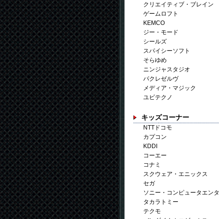
クリエイティブ・ブレイン
ゲームロフト
KEMCO
ジー・モード
シールズ
スパイシーソフト
そらゆめ
ニンジャスタジオ
パクレゼルヴ
メディア・マジック
ユビテクノ
キッズコーナー
NTTドコモ
カプコン
KDDI
コーエー
コナミ
スクウェア・エニックス
セガ
ソニー・コンピュータエン
タカラトミー
テクモ