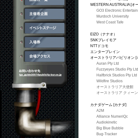
WESTERN AUSTRALIA 
GO3 Electronic Entertai
Murdoch University
West Coast Tafe
EIZO（ナナオ）
SNKプレイモア
NTTドコモ
エンターブレイン
オーストラリアパビリオン [
Auran Pty Ltd
Fuzzyeyes Studio Pty Lt
Halfbrick Studios Pty Ltd
Wildfire Studios
オーストラリア大使館
オーストラリア クィー
カナダゲーム [カナダ]
A2M
Alliance NumeriQc
Audiokinetic
Big Blue Bubble
Bug-Tracker