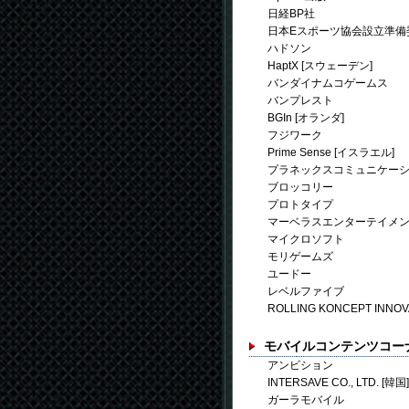
日経BP社
日本Eスポーツ協会設立準備
ハドソン
HaptX [スウェーデン]
バンダイナムコゲームス
バンプレスト
BGIn [オランダ]
フジワーク
Prime Sense [イスラエル]
プラネックスコミュニケー
ブロッコリー
プロトタイプ
マーベラスエンターテイメ
マイクロソフト
モリゲームズ
ユードー
レベルファイブ
ROLLING KONCEPT INNOVA
モバイルコンテンツコー
アンビション
INTERSAVE CO., LTD. [韓国]
ガーラモバイル