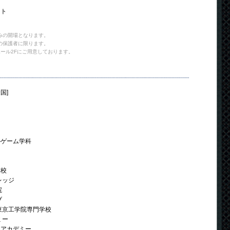
ント
のみの開場となります。
の保護者に限ります。
ール2Fにご用意しております。
米国]
ルゲーム学科
学校
レッジ
院
ブ
東京工学院専門学校
ミー
トアカデミー