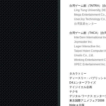
台湾ゲーム館（TAITRA） [台
Ling Tung University, DE
Mega Entertainment Co.,
UserJoy Technology Co.,
台湾貿易センター
台湾ゲーム館（THCA） [台湾
InterServ International In
Joymaster Inc.
Lager Interactive Inc.
Taipei Hsien Computer A
Unalis Co., Ltd.
Winking Entertainment C
XPEC Entertainment Inc.
タカラトミー
ディースリー・パブリッシ
D4エンタープライズ
テイジイエル企画
テクモ
デジタル ワークス エンタ
東京国際アニメフェア2008
triple a 出版