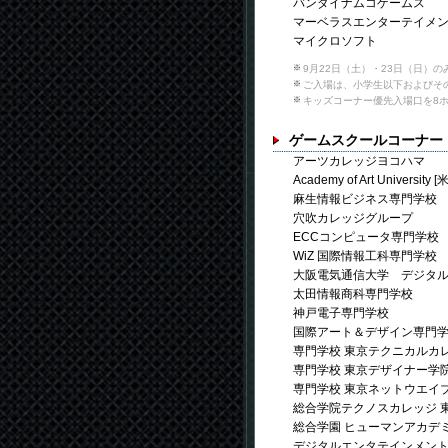
バンダイナムコゲームス
マーベラスエンターテイメ
マイクロソフト
9月22日（土）・23日（日）
ご入場は、小学生以下およびそ
キッズコーナー優先入場口を8ホ
ゲームスクールコーナー
アーツカレッジヨコハマ
Academy of Art University [
麻生情報ビジネス専門学校
穴吹カレッジグループ
ECCコンピュータ専門学校
WiZ 国際情報工科専門学校
大阪電気通信大学 デジタ
太田情報商科専門学校
神戸電子専門学校
国際アート＆デザイン専門
専門学校 東京テクニカルカ
専門学校 東京デザイナー学
専門学校 東京ネットウエイ
総合学院テクノスカレッジ 
総合学園 ヒューマンアカデ
デジタルエンタテインメン