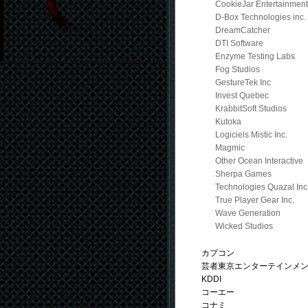
CookieJar Entertainment
D-Box Technologies inc.
DreamCatcher
DTI Software
Enzyme Testing Labs
Fog Studios
GestureTek Inc
Invest Quebec
KrabbitSoft Studios
Kutoka
Logiciels Mistic Inc.
Magmic
Other Ocean Interactive
Sherpa Games
Technologies Quazal Inc
True Player Gear Inc.
Wave Generation
Wicked Studios
カプコン
芸者東京エンターテインメ
KDDI
コーエー
コナミ