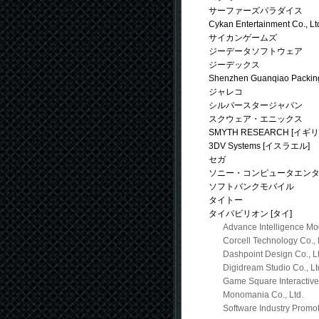
サーファーズパラダイス
Cykan Entertainment Co., Lt
サイカンゲームズ
ジーデータソフトウェア
ジーデックス
Shenzhen Guanqiao Packing
ジャレコ
シルバースタージャパン
スクウェア・エニックス
SMYTH RESEARCH [イギリ
3DV Systems [イスラエル]
セガ
ソニー・コンピュータエン
ソフトバンクモバイル
タイトー
タイパビリオン [タイ]
Advance Intelligence Mod
Corcell Technology Co., 
Dashpoint Design Co., Lt
Digidream Studio Co., Lt
Game Square Interactive 
Monomania Co., Ltd.
Software Industry Promo