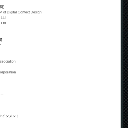
湾]
P. of Digital Contect Design
 Ltd
 Ltd.
]
c.
ssociation
orporation
ャー
ーテインメント