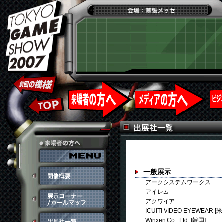
一般展示
アークシステムワークス
アイレム
アクワイア
ICUITI VIDEO EYEWEAR [
Winxen Co., Ltd. [韓国]