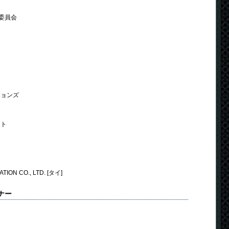
委員会
ションズ
ント
TION CO., LTD. [タイ]
ナー