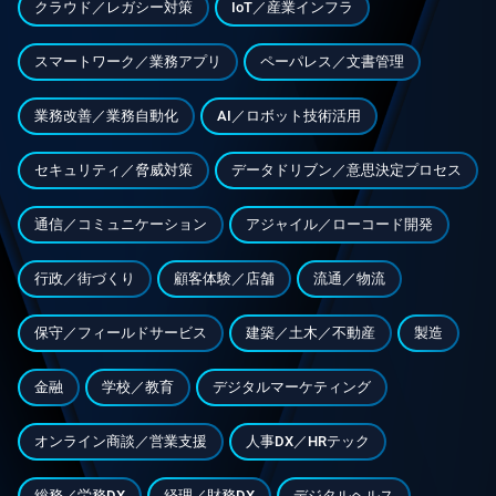
クラウド／レガシー対策
IoT／産業インフラ
スマートワーク／業務アプリ
ペーパレス／文書管理
業務改善／業務自動化
AI／ロボット技術活用
セキュリティ／脅威対策
データドリブン／意思決定プロセス
通信／コミュニケーション
アジャイル／ローコード開発
行政／街づくり
顧客体験／店舗
流通／物流
保守／フィールドサービス
建築／土木／不動産
製造
金融
学校／教育
デジタルマーケティング
オンライン商談／営業支援
人事DX／HRテック
総務／労務DX
経理／財務DX
デジタルヘルス