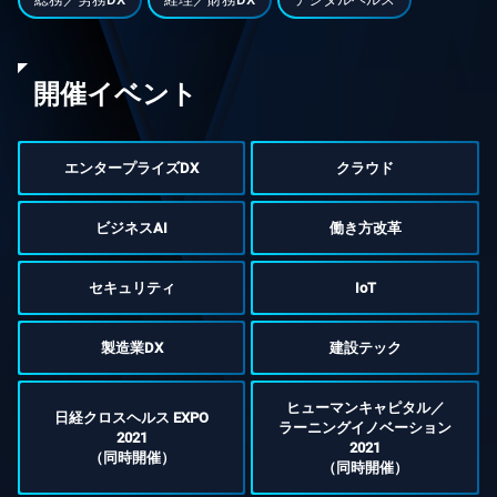
開催イベント
エンタープライズDX
クラウド
ビジネスAI
働き方改革
セキュリティ
IoT
製造業DX
建設テック
ヒューマンキャピタル／
日経クロスヘルス EXPO
ラーニングイノベーション
2021
2021
（同時開催）
（同時開催）