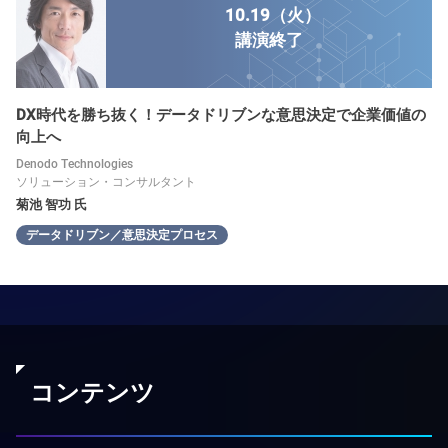
10.19（火）
講演
終了
DX時代を勝ち抜く！データドリブンな意思決定で企業価値の
向上へ
Denodo Technologies
ソリューション・コンサルタント
菊池 智功 氏
データドリブン／意思決定プロセス
コンテンツ