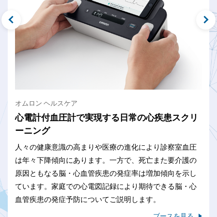
味の素
三根 智幸 氏
Previous
デジタルヘルス
オムロン ヘルスケア
心電計付血圧計で実現する日常の心疾患スクリ
ーニング
人々の健康意識の高まりや医療の進化により診察室血圧
は年々下降傾向にあります。一方で、死亡また要介護の
。
原因ともなる脳・心血管疾患の発症率は増加傾向を示し
ています。家庭での心電図記録により期待できる脳・心
血管疾患の発症予防についてご説明します。
ブースを見る