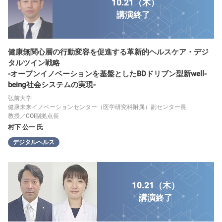
10.21（木）
講演
終了
健康無関心層の行動変容を促進する革新的ヘルスケア・デジ
タルツイン戦略
-オープンイノベーションを基盤としたBDドリブン型新well-
being社会システムの実現-
弘前大学
健康未来イノベーションセンター（医学研究科附属）副センター長
教授／COI副拠点長
村下 公一 氏
デジタルヘルス
10.21（木）
講演
終了