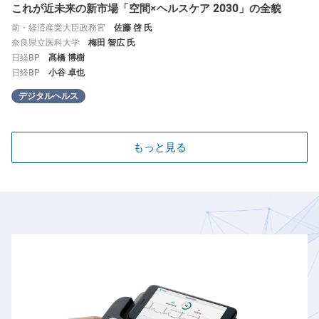
これが近未来の新市場「空間×ヘルスケア 2030」の全貌
前・経済産業大臣政務官
佐藤 啓 氏
奈良県立医科大学
梅田 智広 氏
日経BP
髙橋 博樹
日経BP
小谷 卓也
デジタルヘルス
10.22（金）
10.22（金）
10.22（金）
もっと見る
講演
講演
講演
終了
終了
終了
ヘルスケア・オープンイノベーション2.0戦略最前線
MEDISO（医療系ベンチャー・トータルサポート事業）概要の
家庭での心電計測実現で広がる脳・心血管疾患予防の可能性
-BDドリブン型新well-being社会システム構築戦略-
ご紹介
オムロン ヘルスケア
循環器疾患事業統轄部 循環器疾患商品事業部
弘前大学
三菱総合研究所
村下 公一 氏
ヘルスケア＆ウェルネス本部
足達 大樹 氏
花王
森 健太 氏
八巻 心太郎 氏
クラシエホールディングス
稲益 悟志 氏
デジタルヘルス
サントリー食品インターナショナル
野中 翔太 氏
デジタルヘルス
カゴメ
菅沼 大行 氏
ハウス食品グループ本社
上野 正一 氏