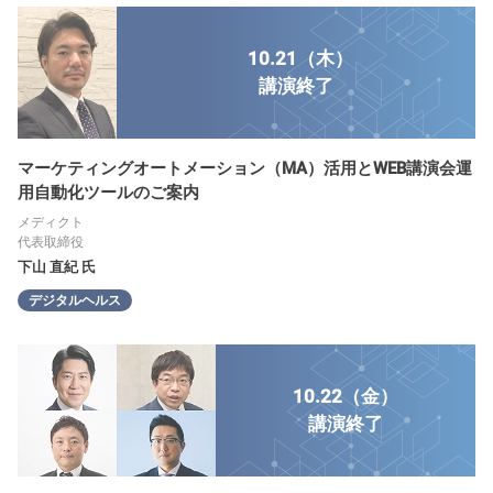
10.21（木）
講演
終了
マーケティングオートメーション（MA）活用とWEB講演会運
用自動化ツールのご案内
メディクト
代表取締役
下山 直紀 氏
デジタルヘルス
10.22（金）
講演
終了