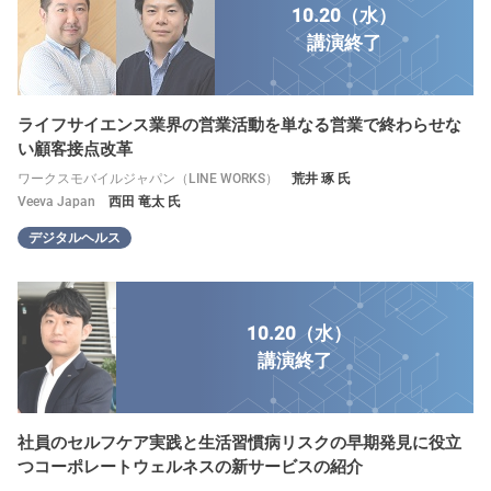
10.20（水）
講演
終了
ライフサイエンス業界の営業活動を単なる営業で終わらせな
い顧客接点改革
ワークスモバイルジャパン（LINE WORKS）
荒井 琢 氏
Veeva Japan
西田 竜太 氏
デジタルヘルス
10.20（水）
講演
終了
社員のセルフケア実践と生活習慣病リスクの早期発見に役立
つコーポレートウェルネスの新サービスの紹介