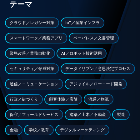
テーマ
クラウド／レガシー対策
IoT／産業インフラ
スマートワーク／業務アプリ
ペーパレス／文書管理
業務改善／業務自動化
AI／ロボット技術活用
セキュリティ／脅威対策
データドリブン／意思決定プロセス
通信／コミュニケーション
アジャイル／ローコード開発
行政／街づくり
顧客体験／店舗
流通／物流
保守／フィールドサービス
建築／土木／不動産
製造
金融
学校／教育
デジタルマーケティング