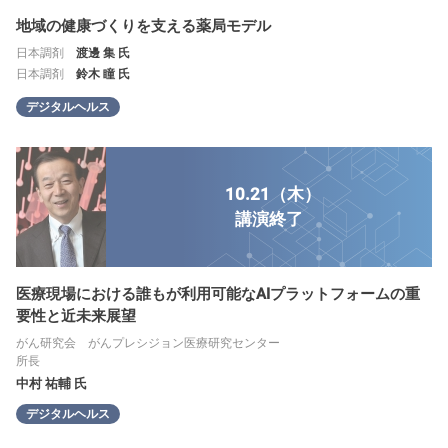
地域の健康づくりを支える薬局モデル
日本調剤
渡邊 集 氏
日本調剤
鈴木 瞳 氏
デジタルヘルス
10.21（木）
講演
終了
医療現場における誰もが利用可能なAIプラットフォームの重
要性と近未来展望
がん研究会 がんプレシジョン医療研究センター
所長
中村 祐輔 氏
デジタルヘルス