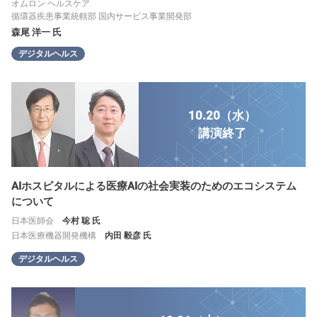
オムロン ヘルスケア
循環器疾患事業統轄部 国内サービス事業開発部
森尾 洋一 氏
デジタルヘルス
10.20（水）
講演
終了
AIホスピタルによる医療AIの社会実装のためのエコシステム
について
日本医師会
今村 聡 氏
日本医療機器開発機構
内田 毅彦 氏
デジタルヘルス