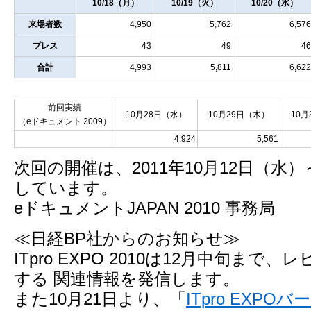
10/18（月）
10/19（火）
10/20（水）
来場者数
4,950
5,762
6,576
プレス
43
49
46
合計
4,993
5,811
6,622
前回実績
10月28日（水）
10月29日（木）
10
（eドキュメント 2009）
4,924
5,561
次回の開催は、2011年10月12日（水
しています。
eドキュメントJAPAN 2010 事務局
≪日経BP社からのお知らせ≫
ITpro EXPO 2010は12月中旬まで
する 関連情報を発信します。
また10月21日より、「
ITpro EXPOバ