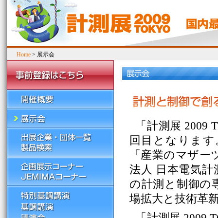
Home
> 展示会
「計測展 2009
回目となります
「産業のマザー
法人 日本電気計
の計測と制御の専
場拡大と技術革
「計測展 200