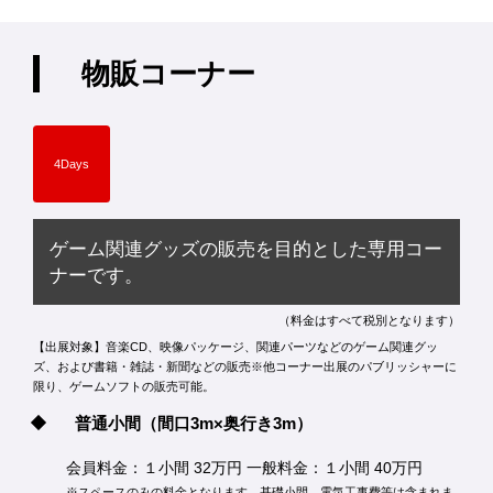
物販コーナー
4Days
ゲーム関連グッズの販売を目的とした専用コー
ナーです。
（料金はすべて税別となります）
【出展対象】音楽CD、映像パッケージ、関連パーツなどのゲーム関連グッ
ズ、および書籍・雑誌・新聞などの販売※他コーナー出展のパブリッシャーに
限り、ゲームソフトの販売可能。
普通小間
（間口3m×奥行き3m）
会員料金：１小間 32万円 一般料金：１小間 40万円
※スペースのみの料金となります。基礎小間、電気工事費等は含まれま