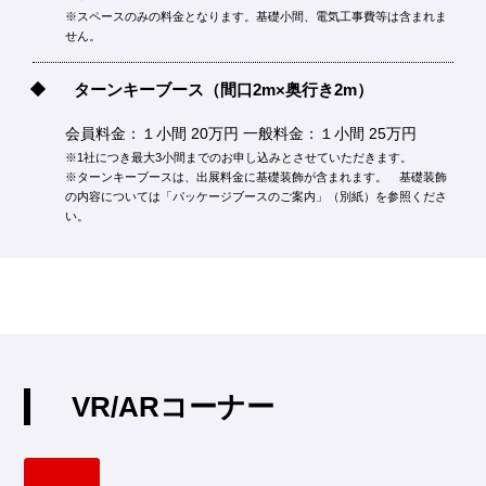
※スペースのみの料金となります。基礎小間、電気工事費等は含まれま
せん。
ターンキーブース
（間口2m×奥行き2m）
会員料金：１小間 20万円 一般料金：１小間 25万円
※1社につき最大3小間までのお申し込みとさせていただきます。
※ターンキーブースは、出展料金に基礎装飾が含まれます。 基礎装飾
の内容については「パッケージブースのご案内」（別紙）を参照くださ
い。
VR/ARコーナー