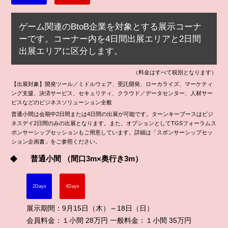
ゲーム関連のBtoB企業を対象とする展示コーナ
ーです。コーナー内を4日間出展エリアと2日間
出展エリアに区分します。
（料金はすべて税別となります）
【出展対象】開発ツール／ミドルウェア、受託開発、ローカライズ、マーケティ
ング支援、決済サービス、セキュリティ、クラウド／データセンター、人材サー
ビスなどのビジネスソリューション全般
普通小間は会期中2日間または4日間の出展が可能です。ターンキーブースはビジ
ネスデイ2日間のみの出展となります。また、オプションとしてTGSフォーラムス
ポンサーシップセッションもご用意しています。詳細は「スポンサーシップセッ
ション企画書」をご参照ください。
普通小間
（間口3m×奥行き3m）
2Days
4Days
展示期間：9月15日（木）～18日（日）
会員料金：１小間 28万円 一般料金：１小間 35万円