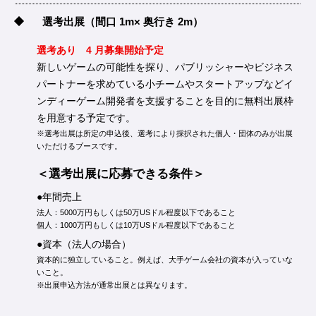
選考出展
（間口 1m× 奥行き 2m）
選考あり 4 月募集開始予定
新しいゲームの可能性を探り、パブリッシャーやビジネス
パートナーを求めている小チームやスタートアップなどイ
ンディーゲーム開発者を支援することを目的に無料出展枠
を用意する予定です。
※選考出展は所定の申込後、選考により採択された個人・団体のみが出展
いただけるブースです。
＜選考出展に応募できる条件＞
●年間売上
法人：5000万円もしくは50万USドル程度以下であること
個人：1000万円もしくは10万USドル程度以下であること
●資本（法人の場合）
資本的に独立していること。例えば、大手ゲーム会社の資本が入っていな
いこと。
※出展申込方法が通常出展とは異なります。