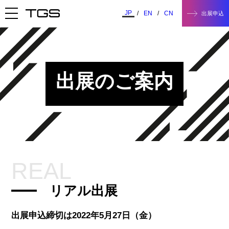
JP
/
/
EN
CN
出展申込
出展のご案内
REAL
リアル出展
出展申込締切は2022年5月27日（金）