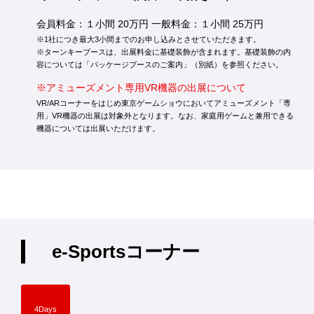
会員料金：１小間 20万円 一般料金：１小間 25万円
※1社につき最大3小間までのお申し込みとさせていただきます。
※ターンキーブースは、出展料金に基礎装飾が含まれます。基礎装飾の内
容については「パッケージブースのご案内」（別紙）を参照ください。
※アミューズメント専用VR機器の出展について
VR/ARコーナーをはじめ東京ゲームショウにおいてアミューズメント「専
用」VR機器の出展は対象外となります。なお、家庭用ゲームと兼用できる
機器については出展いただけます。
e-Sportsコーナー
4Days