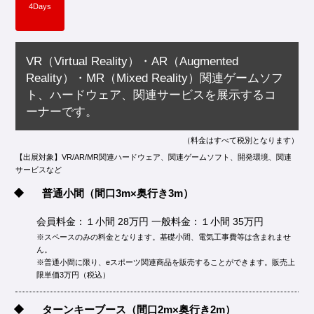
4Days
VR（Virtual Reality）・AR（Augmented
Reality）・MR（Mixed Reality）関連ゲームソフ
ト、ハードウェア、関連サービスを展示するコ
ーナーです。
（料金はすべて税別となります）
【出展対象】VR/AR/MR関連ハードウェア、関連ゲームソフト、開発環境、関連
サービスなど
普通小間
（間口3m×奥行き3m）
会員料金：１小間 28万円 一般料金：１小間 35万円
※スペースのみの料金となります。基礎小間、電気工事費等は含まれませ
ん。
※普通小間に限り、eスポーツ関連商品を販売することができます。販売上
限単価3万円（税込）
ターンキーブース
（間口2m×奥行き2m）