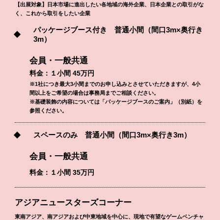
【出展対象】日本市場に進出したい各地域の海外企業、日本企業との取引がな
く、これから取引をしたい企業
パッケージブース付き 普通小間
（間口3m×奥行き
3m）
会員・一般共通
料金：１小間 45万円
※1社につき最大3小間までのお申し込みとさせていただきますが、4小
間以上をご希望の場合は事務局までご相談ください。
※基礎装飾の内容については「パッケージブースのご案内」（別紙）を
参照ください。
スペースのみ 普通小間
（間口3m×奥行き3m）
会員・一般共通
料金：１小間 35万円
アジアニュースターズコーナー
東南アジア、南アジアおよび中東地域を中心に、現地で有望なゲームベンチャ