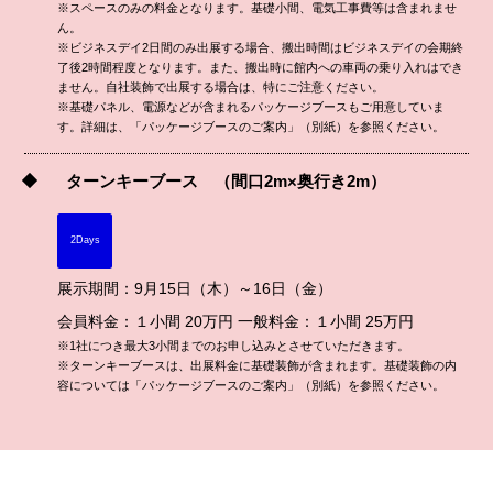
※スペースのみの料金となります。基礎小間、電気工事費等は含まれませ
ん。
※ビジネスデイ2日間のみ出展する場合、搬出時間はビジネスデイの会期終
了後2時間程度となります。また、搬出時に館内への車両の乗り入れはでき
ません。自社装飾で出展する場合は、特にご注意ください。
※基礎パネル、電源などが含まれるパッケージブースもご用意していま
す。詳細は、「パッケージブースのご案内」（別紙）を参照ください。
ターンキーブース
（間口2m×奥行き2m）
2Days
展示期間：9月15日（木）～16日（金）
会員料金：１小間 20万円 一般料金：１小間 25万円
※1社につき最大3小間までのお申し込みとさせていただきます。
※ターンキーブースは、出展料金に基礎装飾が含まれます。基礎装飾の内
容については「パッケージブースのご案内」（別紙）を参照ください。