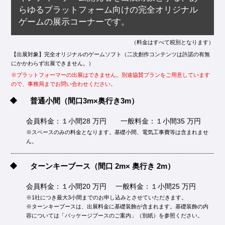
らゆるプラットフォーム向けの完全オリジナル
ゲームの展示コーナーです。
（料金はすべて税別となります）
【出展対象】完全オリジナルのゲームソフト（二次創作コンテンツは許諾の有無
にかかわらず出展できません。）
※プラットフォーマーの出展はできません。別途協賛プランをご用意しています
ので、事務局までお問い合わせください。
普通小間
（間口3m×奥行き3m）
会員料金：１小間28 万円 一般料金：１小間35 万円
※スペースのみの料金となります。基礎小間、電気工事費等は含まれませ
ん。
ターンキーブース
（間口 2m× 奥行き 2m）
会員料金：１小間20 万円 一般料金：１小間25 万円
※1社につき最大3小間までのお申し込みとさせていただきます。
※ターンキーブースは、出展料金に基礎装飾が含まれます。基礎装飾の内
容については「パッケージブースのご案内」（別紙）を参照ください。