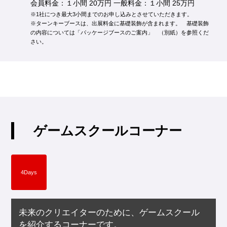
会員料金：１小間 20万円 一般料金：１小間 25万円
※1社につき最大3小間までのお申し込みとさせていただきます。
※ターンキーブースは、出展料金に基礎装飾が含まれます。 基礎装飾
の内容については「パッケージブースのご案内」 （別紙）を参照くだ
さい。
ゲームスクールコーナー
4Days
未来のクリエイターのために、ゲームスクール
を紹介するコーナーです。