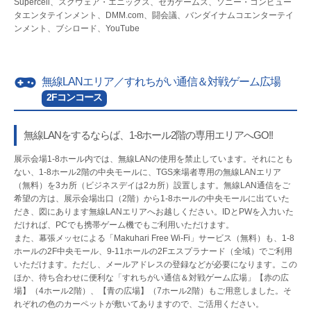
Supercell、スクウェア・エニックス、セガゲームス、ソニー・コンピュー
タエンタテインメント、DMM.com、闘会議、バンダイナムコエンターテイ
ンメント、ブシロード、YouTube
無線LANエリア／すれちがい通信＆対戦ゲーム広場
2Fコンコース
無線LANをするならば、1-8ホール2階の専用エリアへGO!!
展示会場1-8ホール内では、無線LANの使用を禁止しています。それにとも
ない、1-8ホール2階の中央モールに、TGS来場者専用の無線LANエリア
（無料）を3カ所（ビジネスデイは2カ所）設置します。無線LAN通信をご
希望の方は、展示会場出口（2階）から1-8ホールの中央モールに出ていた
だき、図にあります無線LANエリアへお越しください。IDとPWを入力いた
だければ、PCでも携帯ゲーム機でもご利用いただけます。
また、幕張メッセによる「Makuhari Free Wi-Fi」サービス（無料）も、1-8
ホールの2F中央モール、9-11ホールの2Fエスプラナード（全域）でご利用
いただけます。ただし、メールアドレスの登録などが必要になります。この
ほか、待ち合わせに便利な「すれちがい通信＆対戦ゲーム広場」【赤の広
場】（4ホール2階）、【青の広場】（7ホール2階）もご用意しました。そ
れぞれの色のカーペットが敷いてありますので、ご活用ください。