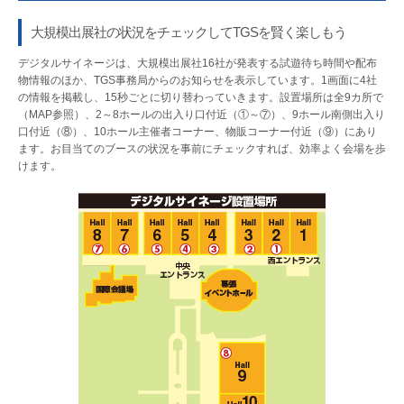
大規模出展社の状況をチェックしてTGSを賢く楽しもう
デジタルサイネージは、大規模出展社16社が発表する試遊待ち時間や配布
物情報のほか、TGS事務局からのお知らせを表示しています。1画面に4社
の情報を掲載し、15秒ごとに切り替わっていきます。設置場所は全9カ所で
（MAP参照）、2～8ホールの出入り口付近（①～⑦）、9ホール南側出入り
口付近（⑧）、10ホール主催者コーナー、物販コーナー付近（⑨）にあり
ます。お目当てのブースの状況を事前にチェックすれば、効率よく会場を歩
けます。