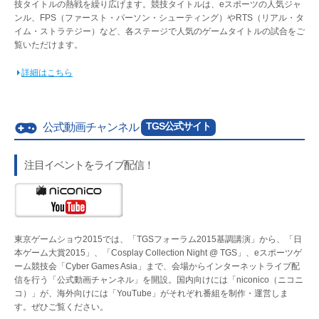
技タイトルの熱戦を繰り広げます。競技タイトルは、eスポーツの人気ジャ
ンル、FPS（ファースト・パーソン・シューティング）やRTS（リアル・タ
イム・ストラテジー）など、各ステージで人気のゲームタイトルの試合をご
覧いただけます。
詳細はこちら
TGS公式サイト
公式動画チャンネル
注目イベントをライブ配信！
東京ゲームショウ2015では、「TGSフォーラム2015基調講演」から、「日
本ゲーム大賞2015」、「Cosplay Collection Night @ TGS」、eスポーツゲ
ーム競技会「Cyber Games Asia」まで、会場からインターネットライブ配
信を行う「公式動画チャンネル」を開設。国内向けには「niconico（ニコニ
コ）」が、海外向けには「YouTube」がそれぞれ番組を制作・運営しま
す。ぜひご覧ください。