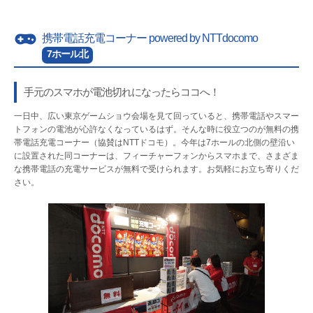
携帯電話充電コーナー powered by NTTdocomo
7ホール北
手元のスマホが電池切れになったらココへ！
一日中、広い東京ゲームショウ会場を見て回っていると、携帯電話やスマー
トフォンの電池が心許なくなっているはず。そんな時に役立つのが無料の携
帯電話充電コーナー（協賛はNTTドコモ）。今年は7ホールの北側の壁沿い
に設置された同コーナーは、フィーチャーフォンからスマホまで、さまざま
な携帯電話の充電サービスが無料で受けられます。お気軽にお立ち寄りくだ
さい。