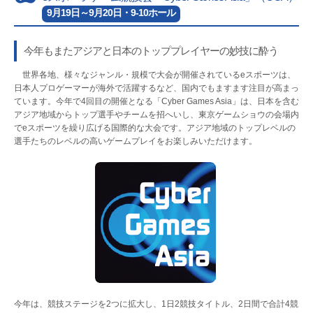
9月19日～9月20日・9-10ホール
今年もまたアジアと日本のトッププレイヤーの妙技に酔う
世界各地、様々なジャンル・規模で大会が開催されているeスポーツは、
日本人プロゲーマーが海外で活躍するなど、国内でもますます注目が高まっ
ています。今年で4回目の開催となる「Cyber Games Asia」は、日本を含む
アジア地域からトップ選手やチームを招へいし、東京ゲームショウの会場内
でeスポーツを繰り広げる国際的な大会です。アジア地域のトップレベルの
選手たちのレベルの高いゲームプレイをお楽しみいただけます。
今年は、競技ステージを2つに拡大し、1日2競技タイトル、2日間で合計4競