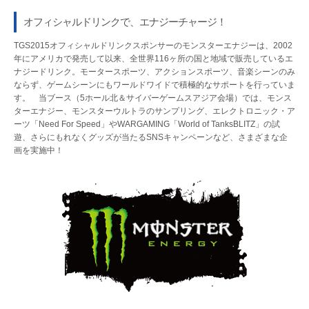
オフィシャルドリンクで、エナジーチャージ！
TGS2015オフィシャルドリンクスポンサーのモンスターエナジーは、2002
年にアメリカで発売して以来、全世界116ヶ所の国と地域で販売しているエ
ナジードリンク。モータースポーツ、アクションスポーツ、音楽シーンのみ
ならず、ゲームシーンにもワールドワイドで積極的なサポートを行っていま
す。 当ブース（5ホール北＆サイバーゲームスアジア会場）では、モンス
ターエナジー、モンスターウルトラのサンプリング、エレクトロニック・ア
ーツ「Need For Speed」やWARGAMING「World of TanksBLITZ」の試
遊、さらにもれなくグッズが当たるSNSキャンペーンなど、さまざまな企
画を実施中！