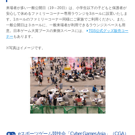
来場者が多い一般公開日（19～20日）は、小学生以下の子どもと保護者が
安心して休めるファミリーコーナー専用ラウンジを3ホールに設置いたしま
す。1ホールのファミリーコーナー同様にご家族でご利用ください。また、
一般公開日は３ホールに、一般来場者が利用できるラウンジスペースも用
意。日本ゲーム大賞ブースの東側スペースには、
TGS公式グッズ販売コー
ナー
もあります。
※写真はイメージです。
eスポーツゲーム競技会「Cyber Games Asia」（CGA）