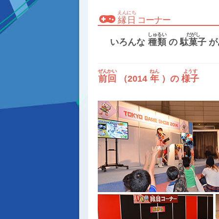
えんにち
縁日
コーナー
しゅるい
だがし
いろんな
種類
の
駄菓子
が
ぜんかい
ねん
ようす
前回
（2014
年
）の
様子