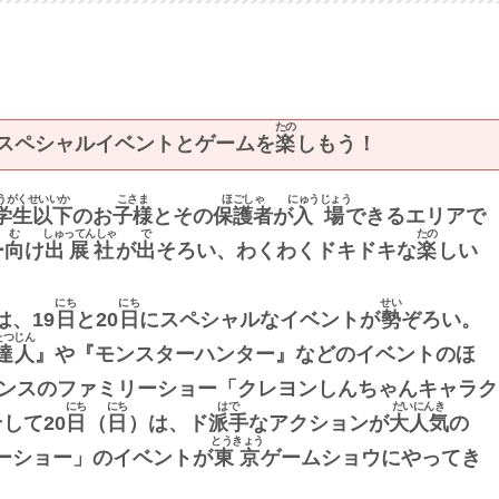
たの
スペシャルイベントとゲームを
楽
しもう！
うがくせいいか
こさま
ほごしゃ
にゅうじょう
学生以下
のお
子様
とその
保護者
が
入場
できるエリアで
む
しゅってんしゃ
で
たの
ー
向
け
出展社
が
出
そろい、わくわくドキドキな
楽
しい
にち
にち
せい
、19
日
と20
日
にスペシャルなイベントが
勢
ぞろい。
たつじん
達人
』や『モンスターハンター』などのイベントのほ
ンスのファミリーショー「クレヨンしんちゃんキャラク
にち
にち
はで
だいにんき
して20
日
（
日
）は、ド
派手
なアクションが
大人気
の
とうきょう
ーショー」のイベントが
東京
ゲームショウにやってき