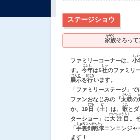
ステージショウ
かぞく
家族
そろって
しょ
ファミリーコーナーは、
小
ことし
しゃ
す。
今年
は5
社
のファミリ
てんじ
おこな
展示
を
行
います。
「ファミリーステージ」では
たいこ
ファンおなじみの『
太鼓
の
にち
ど
うた
か、19
日
（
土
）は、
歌
とダ
だいちゅうもく
ターショー」に
大注目
。そ
しゅりけんせんたい
「
手裏剣戦隊
ニンニンジャ
ます！