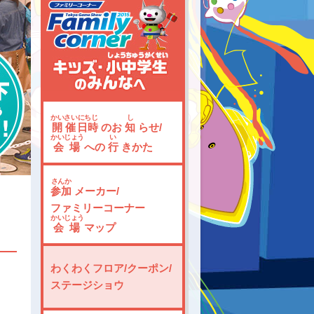
かいさい
にちじ
し
開催
日時
のお
知
らせ/
かいじょう
い
会場
への
行
きかた
さんか
参加
メーカー/
ファミリーコーナー
かいじょう
会場
マップ
わくわくフロア/クーポン/
ステージショウ