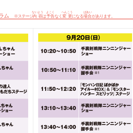
ないよう
よこく
へんこう
ばあい
グラム
※ステージ
内容
は
予告
なく
変更
になる
場合
があります。