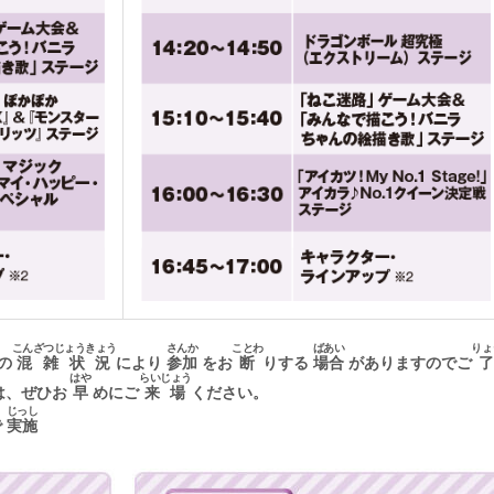
こんざつじょうきょう
さんか
ことわ
ばあい
りょ
の
混雑状況
により
参加
をお
断
りする
場合
がありますのでご
はや
らいじょう
は、ぜひお
早
めにご
来場
ください。
じっし
で
実施