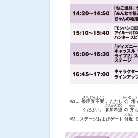
せいりけんふよう
かいじょう
※1…
整理券不要
。ただし
会場
さんかきぼう
かた
ください。
参加希望
の
方
ふきん
※2…ステージおよびゲート
付近