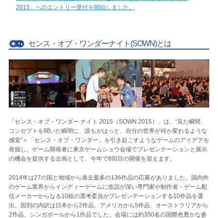
2015」へのエントリー受付を開始しました。
センス・オブ・ワンダーナイト(SOWN)とは
「センス・オブ・ワンダー ナイト 2015（SOWN 2015）」は、“見た瞬間、
コンセプトを聞いた瞬間に、誰もがはっと、自分の世界が何か変わるような
感覚”＝「センス・オブ・ワンダー」を引き起こすようなゲームのアイデアを
発掘し、ゲーム開発者に東京ゲームショウ会場でプレゼンテーションと展示
の機会を提供する企画として、今年で8回目の開催を迎えます。
2014年は27の国と地域から過去最多の136作品の応募がありました。国内外
のゲーム業界からインディーゲームに造詣が深い専門家や制作者・ゲーム配
信メーカーからなる10組の選考委員がプレゼンテーションする10作品を選
出。国別の内訳は日本から2作品、アメリカから5作品、オーストラリアから
2作品、シンガポールから1作品でした。会場には約350名の国際色豊かな参