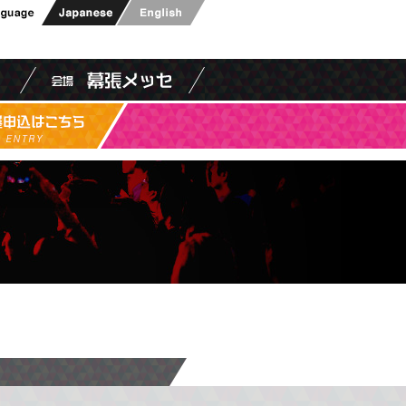
cebookページ
 公式twitterアカウントページ
ムショウ Linked In
English
ームショウ2016についてお問い合わせ
東京ゲームショウ2016 出展申込はこちら