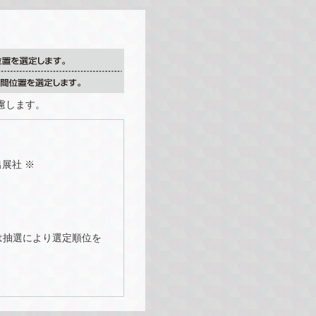
慮します。
展社 ※
は抽選により選定順位を