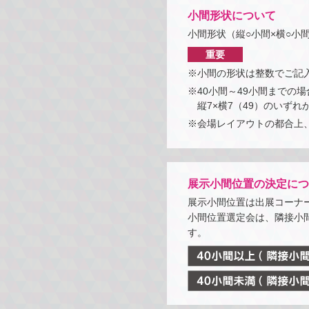
小間形状について
小間形状（縦○小間×横○小
重要
※小間の形状は整数でご記
※40小間～49小間までの場合
縦7×横7（49）のいず
※会場レイアウトの都合上
展示小間位置の決定につ
展示小間位置は出展コーナ
小間位置選定会は、隣接小間
す。