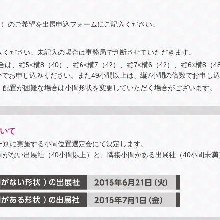
間）のご希望を出展申込フォームにご記入ください。
入ください。未記入の場合は事務局で判断させていただきます。
は、縦5×横8（40）、縦6×横7（42）、縦7×横6（42）、縦6×横8（4
れかでお申し込みください。また49小間以上は、縦7小間の倍数でお申し
、配置が困難な場合は小間形状を変更していただく場合がございます。
いて
ー別に実施する小間位置選定会にて決定します。
がない出展社（40小間以上）と、隣接小間がある出展社（40小間未満