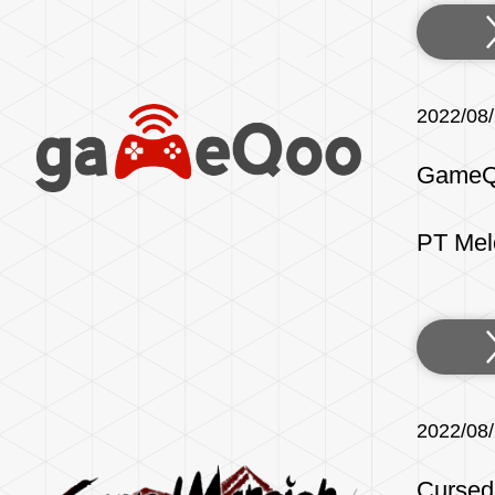
2022/08
GameQ
PT Mel
2022/08
Cursed