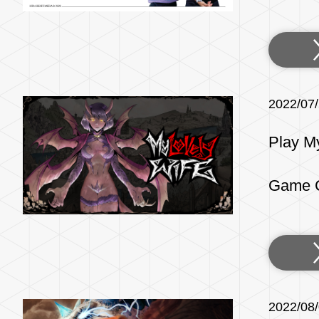
2022/07
Play M
Game C
2022/08