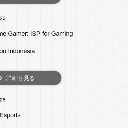
/26
me Gamer: ISP for Gaming
on Indonesia
詳細を見る
/26
 Esports