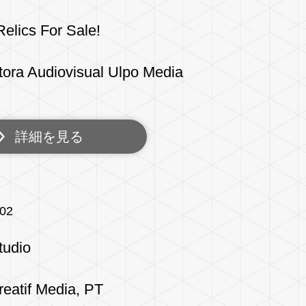
elics For Sale!
tora Audiovisual Ulpo Media
詳細を見る
/02
tudio
eatif Media, PT