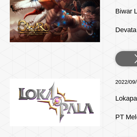
Biwar 
Devata
2022/09
Lokapa
PT Mel