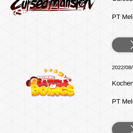
PT Mel
2022/08
Kocheng
PT Mel