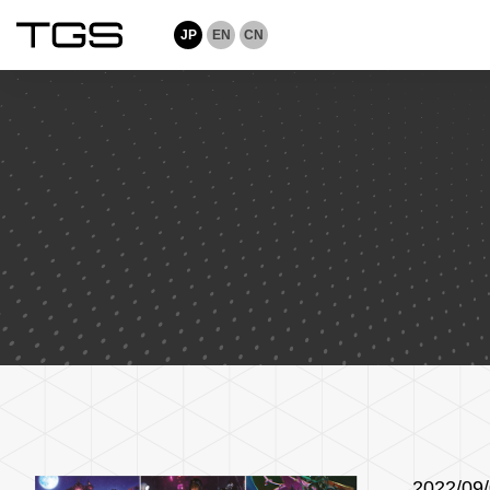
JP
EN
CN
2022/09