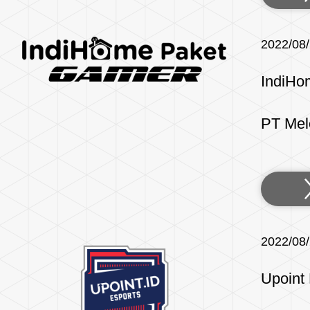
2022/08
IndiHo
PT Mel
2022/08
Upoint