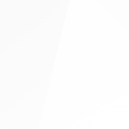
BLUE/RED両ステージの8タイトルが決定！
ズ：約W135 x D105 / 定価:¥6,480(税込)
プレスリリース
2018.07.03
【プレスリリース】出展社情報／チケット情報
東京ゲームショウ2018、366社が出展
出展小間数は過去最高へ（7月3日現在）
今年のオフィシャルサポーターはゲームセンターCXの有野課長！
e-Sports Xの開催概要も公開！
［一般公開日 前売券］ 7月7日（土）午前10時～
［TGSサポーターズクラブチケット］ 7月22日（日）正午～ それぞれ販売開始！
出展社情報／チケット情報
2018/09/20 23:37
9-E20