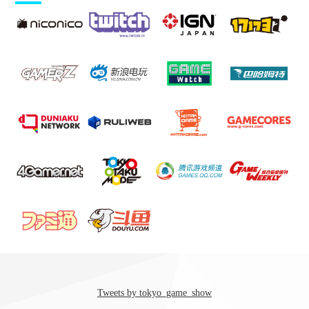
物販コーナー出展予定タイトル一覧（09/05現在）
2018.08.31
2018/09/20 23:33
【プレスリリース】東京ゲームショウ2018 4つの国際
企画を発表 「インディーゲームコーナー」 「セン
9-E20
ス・オブ・ワンダーナイト2018」 「3つのニュースター
GAMES GLORIOUS
ズコーナー」 「International Party + Indie Night」
https://www.games-glorious.com/news/5b9a3af25f78664bde000342
SEGAコラボレーションの最新商品・「MEGA
DRIVE レザーウォレット」のお知らせ
プレスリリース
GAMES GLORIOUS（ゲームスグロリアース）は、2018年9月20日（木）～
23日（日）幕張メッセで開催される「東京ゲームショウ2018（TGS2018) 」
の物販エリアに、「CASSETTE DISC x GAMES GLORIOUS」で共同出展す
る事をお知らせ致します。 SEGAコラボレーションの最新商品・「MEGA
DRIVE レザーウォレット」は東京ゲームショウにて実物初披露＆先行発売
2018.08.29
が決定しました。 メガドライブ３０周年記念商品。メガドライブの表裏面
を再現するレザーの型押しに、開閉するジッパーの取っ手はコントローラ
ー形のレザー加工という細部への拘りで、コンパクトながら多収納デザイ
Tweets by tokyo_game_show
【プレスリリース】e-Sports X(イースポーツクロス)」、
ン性と機能性を兼ね合わせた、高級感のある一品に仕上げました。（サイ