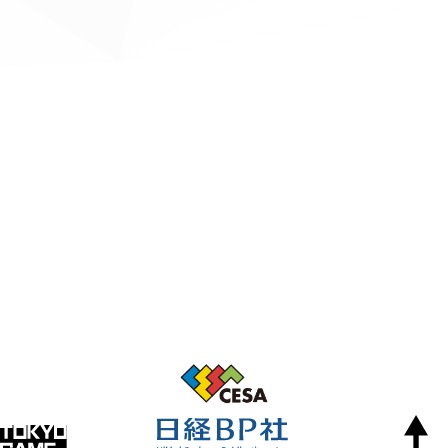
出展社一覧(7月3日現在)
GAMES GLORIOUS
https://www.games-glorious.com/news/5b9a3af25f78664bde000342
SEGA MARK III x Master System ワーキングシャ
2018.07.03
ツ 東京ゲームショウ先行発売のお知らせ
GAMES GLORIOUS（ゲームスグロリアース）のSEGAコラボレーション
東京ゲームショウ2018 公式サイトがオープンしまし
の最新商品・「SEGA MARK III x Master System ワーキングシャツ」は東京
た！
ゲームショウにて実物初披露＆先行発売が決定しました。 セガの名機・マ
ーク III & マスターシステムのリスペクト商品で、正面にゲーム機のデザイ
ン、背面をコントローラーのデザインをモチーフし、左右非対称なデザイ
ンで表現するワーキングシャツです。(サイズ： M / L / XL / 定価：
会期に向けて、新たな情報を順次公開していきます。
¥7,560(税込)
2018.05.24
[プレスリリース] メインビジュアルが決定！ ブース出展
2018/09/11 17:58
のお申し込みは6月1日（金）まで
9-A42
EnjoyPlay
http://www.sweetyprince.com/dm/SP2_TGS_2018_JP.pdf
プレスリリース
スイーツの王子さま2