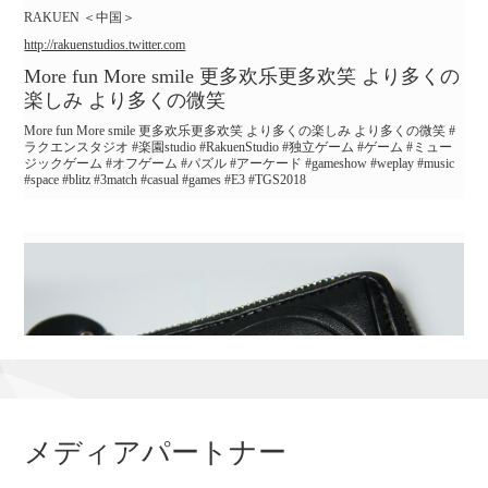
RAKUEN ＜中国＞
会場マップ（一般公開日）
http://rakuenstudios.twitter.com
More fun More smile 更多欢乐更多欢笑 より多くの
楽しみ より多くの微笑
2018.09.05
More fun More smile 更多欢乐更多欢笑 より多くの楽しみ より多くの微笑 #
ラクエンスタジオ #楽園studio #RakuenStudio #独立ゲーム #ゲーム #ミュー
【プレスリリース】東京ゲームショウ2018 最新出展状
ジックゲーム #オフゲーム #パズル #アーケード #gameshow #weplay #music
況 圧倒的過去最大規模での開催が決定！出展社数667、
#space #blitz #3match #casual #games #E3 #TGS2018
出展小間数2338
各社ブース概要・出展予定タイトルの中間集計も発表
プレスリリース
出展ブース概要＆ブース内イベント一覧（09/11現在）
メディアパートナー
出展予定タイトル一覧（09/07現在）