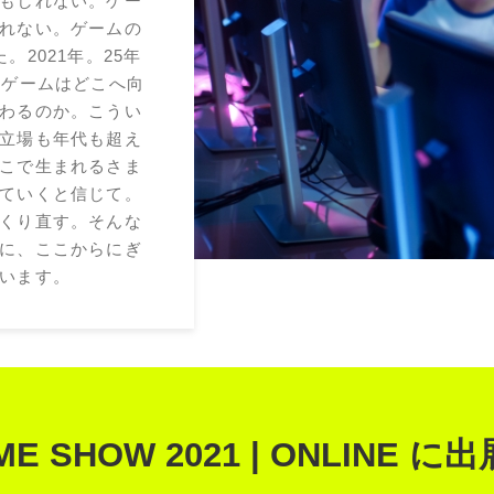
もしれない。ゲー
れない。ゲームの
2021年。25年
、ゲームはどこへ向
わるのか。こうい
立場も年代も超え
こで生まれるさま
ていくと信じて。
くり直す。そんな
に、ここからにぎ
います。
ME SHOW 2021 | ONLINE