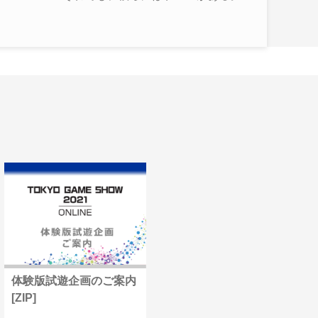
体験版試遊企画のご案内
[ZIP]