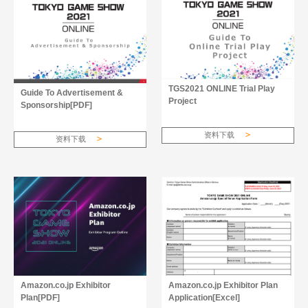
TGS2021 ONLINE Trial Play
Guide To Advertisement &
Project
Sponsorship[PDF]
资料下载
资料下载
Amazon.co.jp Exhibitor
Amazon.co.jp Exhibitor Plan
Plan[PDF]
Application[Excel]