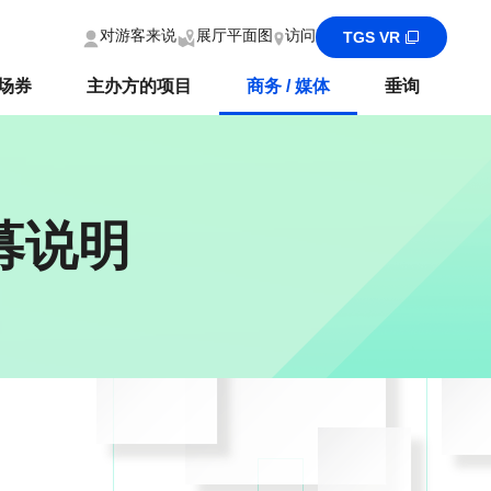
对游客来说
展厅平面图
访问
TGS VR
场券
主办方的项目
商务 / 媒体
垂询
募说明