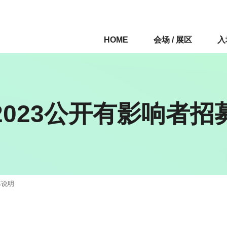
HOME
会场 / 展区
入
S2023公开有影响者招
募说明