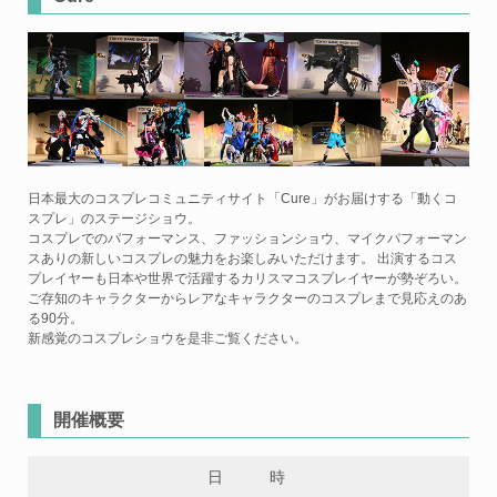
日本最大のコスプレコミュニティサイト「Cure」がお届けする「動くコ
スプレ」のステージショウ。
コスプレでのパフォーマンス、ファッションショウ、マイクパフォーマン
スありの新しいコスプレの魅力をお楽しみいただけます。 出演するコス
プレイヤーも日本や世界で活躍するカリスマコスプレイヤーが勢ぞろい。
ご存知のキャラクターからレアなキャラクターのコスプレまで見応えのあ
る90分。
新感覚のコスプレショウを是非ご覧ください。
開催概要
日 時