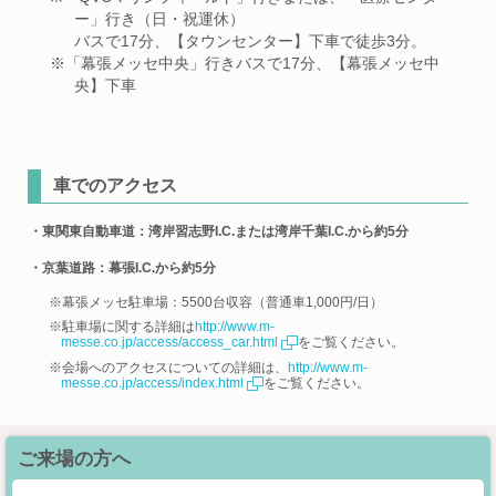
ー」行き（日・祝運休）
バスで17分、【タウンセンター】下車で徒歩3分。
※「幕張メッセ中央」行きバスで17分、【幕張メッセ中
央】下車
車でのアクセス
・東関東自動車道：湾岸習志野I.C.または湾岸千葉I.C.から約5分
・京葉道路：幕張I.C.から約5分
※幕張メッセ駐車場：5500台収容（普通車1,000円/日）
※駐車場に関する詳細は
http://www.m-
messe.co.jp/access/access_car.html
をご覧ください。
※会場へのアクセスについての詳細は、
http://www.m-
messe.co.jp/access/index.html
をご覧ください。
ご来場の方へ