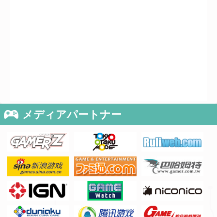
・[整理券配布情報]は
こちら
2014/09/10
ビジネスデイ事前登録締切迫る！
・「ビジネスデイ事前登録申込券」をお持ちでない方:9月11日(木)24:00ま
で
・「ビジネスデイ事前登録申込券」をお持ちの方:9月17日(水)24:00まで
2014/09/02
メディアパートナー
[プレスリリース]
TGS2014 のブース概要および出展予定タイトルを中間発
表！ 出展タイトル数は過去最多ペースの731に。出展社数の増加やインディ
ーゲームがけん引。話題のＶＲ（ヴァーチャルリアリティ）ヘッドセット体
験ブースも登場！
・出展ブース概要＆ブース内イベント一覧
・出展予定タイトル一覧
・インディーゲームコーナー出展タイトル一覧
2014/08/29
[プレスリリース]
4つの国際企画の規模が拡大、海外出展社数も過去最多の