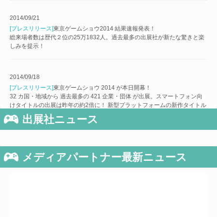
2014/09/21
[プレスリリース]
東京ゲームショウ2014 結果速報発表！
総来場者数は歴代２位の25万1832人。過去最多の出展社が新たな驚きと楽
しみを提示​！
2014/09/18
[プレスリリース]
東京ゲームショウ 2014 が本日開幕！
32 カ国・地域から 過去最多の 421 企業・団体 が出展。スマートフォン向
けタイトルの出展は昨年の約2倍に！ 新型プラットフォームの新作タイトル
も多数登場！
出展社ニュース
・出展タイトル一覧
・出展ブース概要＆ブース内イベント一覧
メディアパートナー最新ニュース
2014/09/10
[プレスリリース]
会場マップ、イベントステージ・プログラム、整理券配布
情報を公開！ 「デジタルサイネージ」、「大抽選会」、スマホ向けアプリ
などの来場者向け企画を実施。TGS公式動画チャンネル「niconico（ニコニ
コ）」で会場の模様をLIVE配信。
・[会場マップ]は
こちら
・[イベントステージ・プログラム]は
こちら