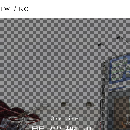
-TW
KO
Overview