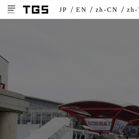
JP
EN
zh-CN
zh