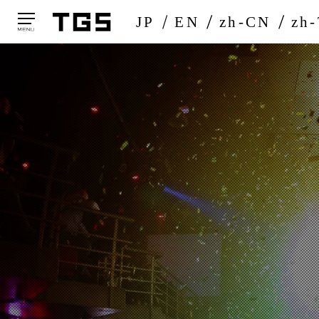
JP
EN
zh-CN
zh