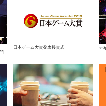
日本ゲーム大賞発表授賞式
e‐
門