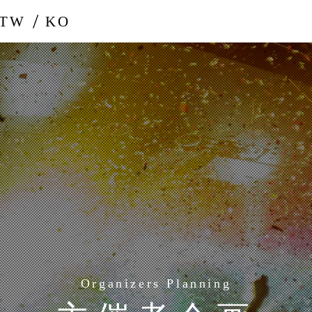
-TW
KO
Organizers Planning