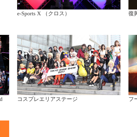
e‐Sports X （クロス）
復
d
コスプレエリアステージ
フ