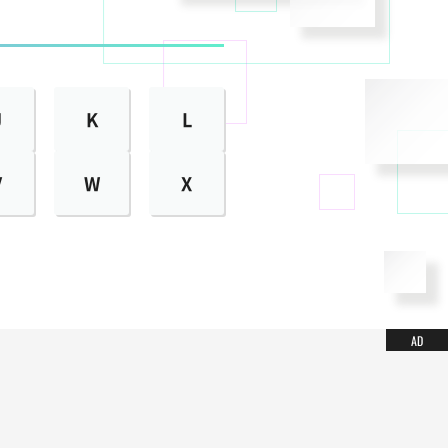
J
K
L
V
W
X
AD