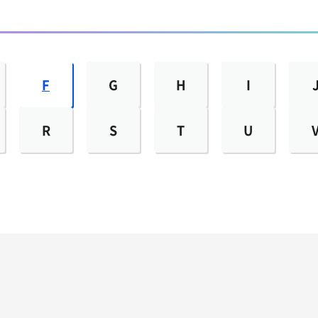
F
G
H
I
R
S
T
U