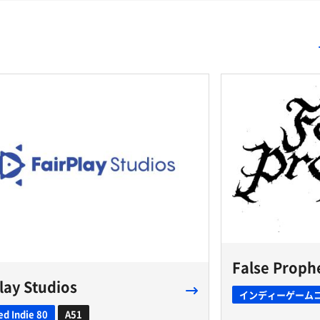
False Proph
lay Studios
インディーゲーム
ed Indie 80
A51