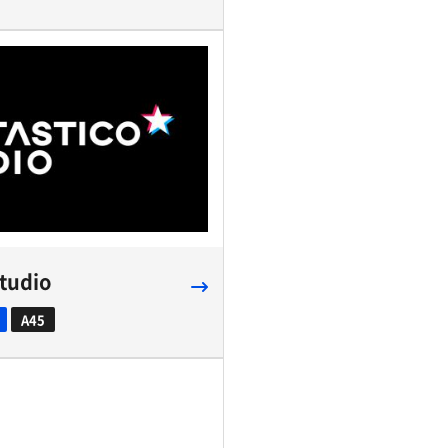
Studio
A45