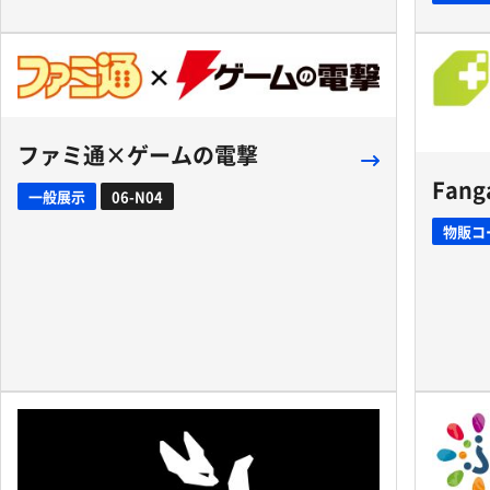
ファミ通×ゲームの電撃
Fang
一般展示
06-N04
物販コ