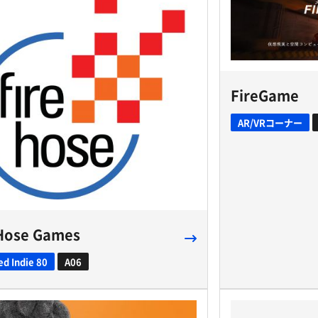
FireGame
AR/VRコーナー
 Hose Games
ed Indie 80
A06