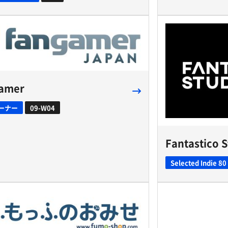
amer
ーナー
09-W04
Fantastico 
Selected Indie 80