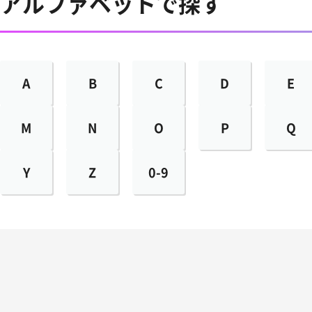
アルファベットで探す
A
B
C
D
E
M
N
O
P
Q
Y
Z
0-9