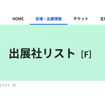
HOME
会場・出展情報
チケット
主
出展社リスト
［F］
社リスト［F］