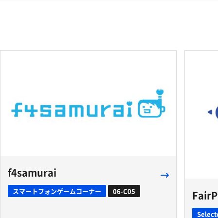
f4samurai
スマートフォンゲームコーナー
06-C05
FairP
Select