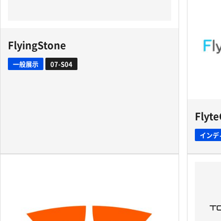
FlyingStone
一般展示
07-S04
Flyt
インデ