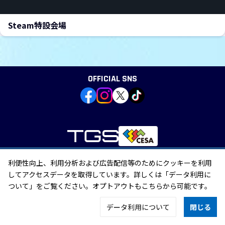
Steam特設会場
新しいウィンドウで開きます
OFFICIAL SNS
利便性向上、利用分析および広告配信等のためにクッキーを利用
個人情報の取り扱い
してアクセスデータを取得しています。詳しくは「データ利用に
外部送信
「特定商取引に関する法律」に基づく表示
ついて」をご覧ください。オプトアウトもこちらから可能です。
データ利用について
閉じる
©CESA/Nikkei Business Publications, Inc. All rights reserved