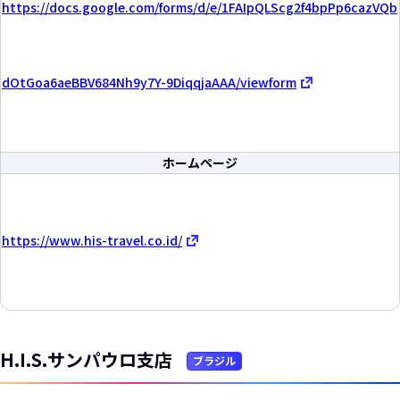
https://docs.google.com/forms/d/e/1FAIpQLScg2f4bpPp6cazVQb
dOtGoa6aeBBV684Nh9y7Y-9DiqqjaAAA/viewform
ホームページ
https://www.his-travel.co.id/
H.I.S.サンパウロ支店
ブラジル