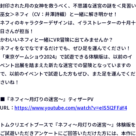
封印された月の女神を救うべく、不思議な迷宮の謎を＜見習い
巫女＞ネフィ（CV：井澤詩織）と一緒に解き明かせ！
ネフィのキャラクターデザインは、イラストレーターの十月十
日さんが担当！
かわいいネフィと一緒にVR冒険に出てみませんか？
ネフィをなでなでするだけでも、ぜひ足を運んでください！
「東京ゲームショウ2024」で試遊できる体験版は、以前のイ
ベント出展を踏まえた新たな迷宮での冒険となっていますの
で、以前のイベントで試遊した方もぜひ、また足を運んでくだ
さいね！
■『ネフィ～月灯りの迷宮～』ティザーPV
URL：
https://www.youtube.com/watch?v=eIS5I2FFaY4
トムクリエイトブースで『ネフィ～月灯りの迷宮～』体験版を
ご試遊いただきアンケートにご回答いただけた方には、本作に