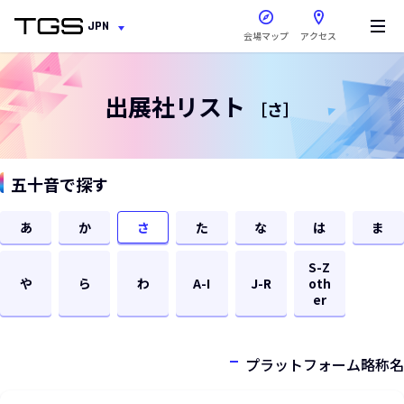
新しいウィンドウで開きま
JPN
会場マップ
アクセス
出展社リスト
［さ］
五十音で探す
あ
か
さ
た
な
は
ま
S-Z
や
ら
わ
A-I
J-R
oth
er
プラットフォーム略称名