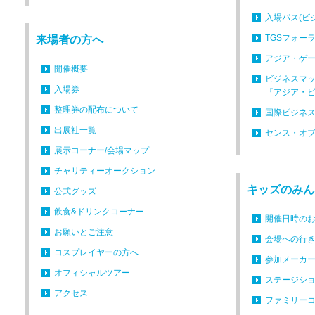
入場パス(ビ
TGSフォーラム
来場者の方へ
アジア・ゲ
開催概要
ビジネスマ
入場券
『アジア・
整理券の配布について
国際ビジネ
出展社一覧
センス・オブ・
展示コーナー/会場マップ
チャリティーオークション
キッズのみん
公式グッズ
飲食&ドリンクコーナー
開催日時の
お願いとご注意
会場への行
コスプレイヤーの方へ
参加メーカ
オフィシャルツアー
ステージシ
アクセス
ファミリー