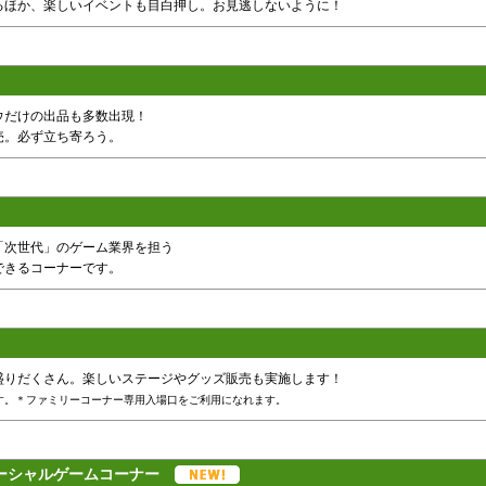
るほか、楽しいイベントも目白押し。お見逃しないように！
ウだけの出品も多数出現！
売。必ず立ち寄ろう。
「次世代」のゲーム業界を担う
できるコーナーです。
盛りだくさん。楽しいステージやグッズ販売も実施します！
す。＊ファミリーコーナー専用入場口をご利用になれます。
ソーシャルゲームコーナー