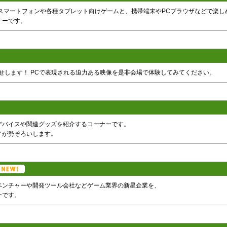
Phoneなどのスマートフォンや各種タブレット向けゲームと、携帯端末やPCブラウザなどで楽し
ナーです。
せします！ PCで表現される迫力ある映像を是非会場で体験してみてください。
デバイスや関連グッズを紹介するコーナーです。
ノが勢ぞろいします。
ベンチャーや開発ツール会社などゲーム業界の新星企業を、
ーです。