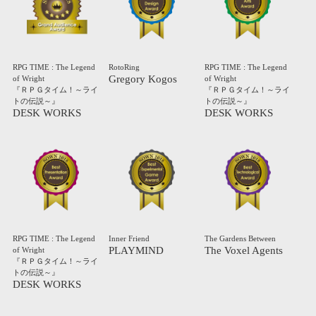
RPG TIME : The Legend
RotoRing
RPG TIME : The Legend
Gregory Kogos
of Wright
of Wright
『ＲＰＧタイム！～ライ
『ＲＰＧタイム！～ライ
トの伝説～』
トの伝説～』
DESK WORKS
DESK WORKS
RPG TIME : The Legend
Inner Friend
The Gardens Between
PLAYMIND
The Voxel Agents
of Wright
『ＲＰＧタイム！～ライ
トの伝説～』
DESK WORKS