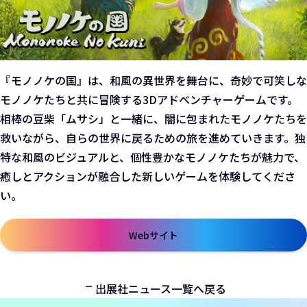
『モノノケの国』は、和風の異世界を舞台に、奇妙で可笑しな
モノノケたちと共に冒険する3Dアドベンチャーゲームです。
相棒の豆柴「ムサシ」と一緒に、闇に包まれたモノノケたちを
救いながら、自らの世界に戻るための旅を進めていきます。独
特な和風のビジュアルと、個性豊かなモノノケたちが魅力で、
癒しとアクションが融合した新しいゲームを体験してくださ
い。
Webサイト
新しいウィンドウで開きます
出展社ニュース一覧へ戻る